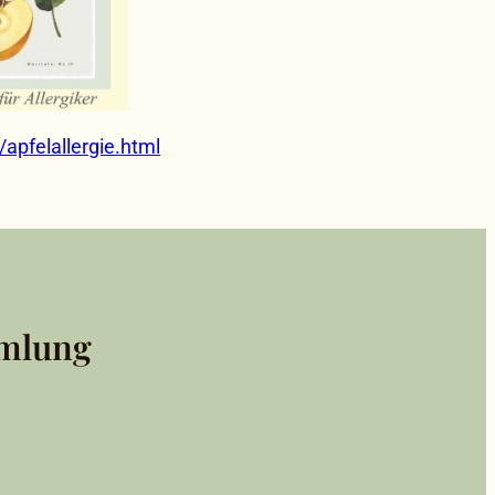
apfelallergie.html
mlung